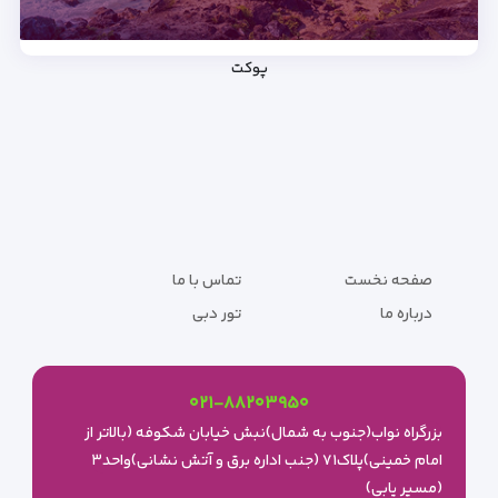
پوکت
صفحه نخست
تماس با ما
درباره ما
تور دبی
۰۲۱-۸۸۲۰۳۹۵۰
بزرگراه نواب(جنوب به شمال)نبش خیابان شکوفه (بالاتر از
امام خمینی)پلاک۷۱ (جنب اداره برق و آتش نشانی)واحد۳
(مسیر یابی)