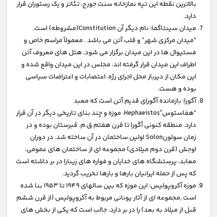
بالاترین نقطه این تپه نمازخانه سنت جورج، تئاتر و یک رستوران قرار
دارد.
میدان سینتاگما: نام دیگر آن Constitution(مشروطه) است.
“میدان مرکزی شهر” و قلب آتن می باشد . معمولاً مراسم خاص و
فستیوال ها در این میدان برگزار می شود. هتل های معروف آتن
اطراف این میدان قرار گرفته اند. مجلس در این میدان واقع شده و
این مکان از دیرباز محل اجرای رژه، اعتصابات و اعتراضات سیاسی
بوده و هست.
آگورا: بازمانده آگورای قدیم آتن است که معبد
“هفاستوس”Hephaeistos، موزه و چند بنای تاریخی دیگر در آن قرار
دارد. منطقه کنونی آگورا تا قرن هفتم ق.م. قبرستان بوده و در
زمان سولونSolon اولین ساختمان در آن ساخته شد. در دوران
اوجش (قرن دوم میلادی) مجموعه ای از ساختمان های عمومی،
معابد، پرستشگاه های خدایان و فواره های زیبارا در بر داشته است
که پس از حمله ایرانیان بارها و بارها تخریب گردید.
موزه آکروپولیس: این موزه که بین سالهای ۱۹۴۹ تا ۱۹۵۳ بنا شده
است ,مجموعه ای از آثار یونانی مربوط به آکروپولیس (از قرن ششم
قبل از میلاد به بعد) را در بر دارد. جالب است که یکی از بخش های