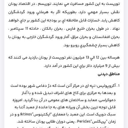
توريست به اين كشور مسافرت مي نمايند. توريسم ، در اقتصاد يونان
نقش بسيار مهمي دارد، بطوريكه اگر به هرعلتي ورود گردشگران
كاهش يابد، خسارات قابل ملاحظه اي بر بودجه این کشور بر جاي خواهد
نهاد . در طول بحران خليج فارس ، بحران بالكان ، حادثه 11 سپتامبر ،
بحران افغانستان و بحران عراق، آمار ورود گردشگران خارجی به يونان با
كاهش بسيار چشمگيري روبرو بود.
هرساله بين 12 الي 13 ميليون نفر توریست از یونان بازدید می کنند که
بيش از 9 ميليارد دلار براي اين كشور در آمد دارد.
مناطق دیدنی
آکروپولیس: تپه ای در مرکز آتن است که دژ دفاعی شهر بوده است
و بعدها به مرکزی برای کاخ های اشراف تبدیل شده و با آغاز
دموکراسی، معابد و ساختمان های عمومی در آن بنا گردید. امروزه
قابل توجه ترین بخش آن ویرانه های به جا مانده از معبد آتنا به
سبک دوریک است. این معبد با معماری “ایکتینوس”Iktinos و و در
زمان “پریکلس”Pericles ، یعنی دوران طلایی یونان ساخته شد.