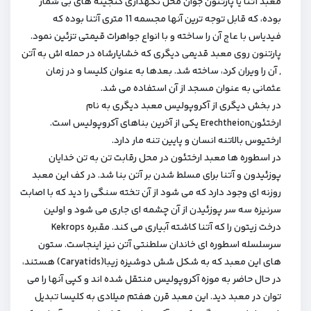
معبد آتنا یا پارتنون جوان محل نگهداری گنجینه های بی شمار
بوده، که قابل توجه ترین آنها مجسمه 11 متری آتنا بوده که
فیدیاس با عاج آن را ساخته و با انواع جواهرات قیمتی تزئین نمود.
پارتنون روی معبد قدیمی دیگری که خشایارشاه در حمله اش به آتن
, آن را ویران کرد، ساخته شد. بعدها به عنوان کلیسا و در زمان
عثمانی به عنوان مسجد از آن استفاده می شد.
در بخش دیگری از آکروپولیس معبد دیگری به نام
ارختئونErechtheion یکی از آخرین بناهای آکروپولیس است.
ارختیوس بالاتنه انسان و پایین تنه مار دارد.
در اسطوره ها معبد ارختئون در محل رقابت تن به تن خدایان
پوزئیدون و آتنا برای مسلط شدن بر آتن بنا شد. در کف این معبد
روزنه ای وجود دارد که می شود از آن تخته سنگی را دید که با اصابت
سرنیزه سه سر پوزئیدن از آن چشمه ای جاری می شود و اولین
درخت زیتون را که آتنا کاشته آبیاری می کند. مقبره Kekrops
سرسلسله اسطوره ای خاندان سلطنتی آتن نیز اینجاست. ستون
های این معبد که به شکل شش دوشیزه زیبا(Caryatids) هستند،
در حال حاضر به موزه آکروپولیس منتقل شده اند و کپی آنها را می
توان در معبد دید. این معبد قرن هفتم میلادی به کلیسا تبدیل