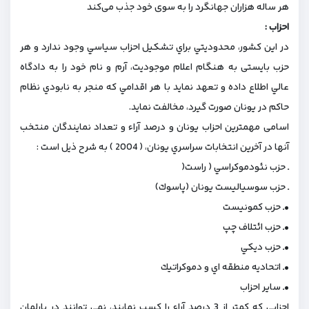
هر ساله هزاران جهانگرد را به سوی خود جذب می‌کند
احزاب :
در اين كشور، محدوديتي براي تشكيل احزاب سياسي وجود ندارد و هر
حزب بايستی به هنگام اعلام موجودیت، آرم و نام خود را به دادگاه
عالي اطلاع داده و تعهد نمايد با هر اقدامي كه منجر به نابودي نظام
حاكم در يونان صورت گیرد، مخالفت نمايد.
اسامی مهمترين احزاب يونان و درصد آراء و تعداد نمايندگان منتخب
آنها در آخرین انتخابات سراسري يونان، ( 2004 ) به شرح ذیل است :
ـ حزب نئودموكراسي ( راست(
ـ حزب سوسياليست يونان (پاسوك)
•ـ حزب كمونيست
•ـ حزب ائتلاف چپ
•ـ حزب ديكي
•ـ اتحاديه منطقه اي و دموكراتيك
•ـ ساير احزاب
احزابي كه كمتر از 3 درصد آراء را كسب نمايند، نمي توانند در پارلمان