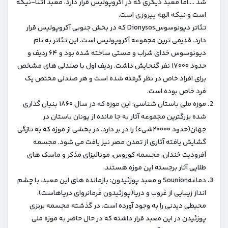
شد ….اما معبد دیگری که در آکروپولیس قرار دارد، معبد آتنا-نیکه
است و نیکه الهه پیروزی است.
تئاتر دیونوسوسDionysos که در بخش جنوبی آکروپولیس قرار
دارد، قدیمی ترین مجموعه آکروپولیس است. این تئاتر به نام
دیونوسوس خدای شراب و مستی ساخته شده بود و ۶۴ ردیف و
حدود ۱۷۰۰۰ نفر گنجایش داشت. ردیف اول با صندلی های مشخص
برای افراد خاص در نظر گرفته شده است و هر صندلی مختص یک
فرد خاص بوده است.
موزه ملی باستان شناسی: این موزه که در سال ۱۸۶۰ بنیان گذاری
شده بزرگترین مجموعه آثار به جا مانده از یونان باستان در
جهان(حدود ۲۰۰۰۰شیء) را در بر دارد. در بخشی از موزه که به تازگی
گشایش یافته آثاری از تمدن مصر نیز یافت می شود. مجسمه
اَفرودیت خندان، مجسمه کوروس، مونالیزای مذکر و ماسک های
طلایی آثار برجسته این موزه هستند.
دماغهSounion و معبد پوزئیدون: بازمانده های این معبد، با چشم
انداز زیبایی از غروب و دریا(پوزئیدون فرمانروای دریاهاست)،
محیطی دیدنی را به وجود آورده است. در گذشته مجسمه برنزی
پوزئیدن در این معبد قرار داشته که در حال حاضر به موزه ملی