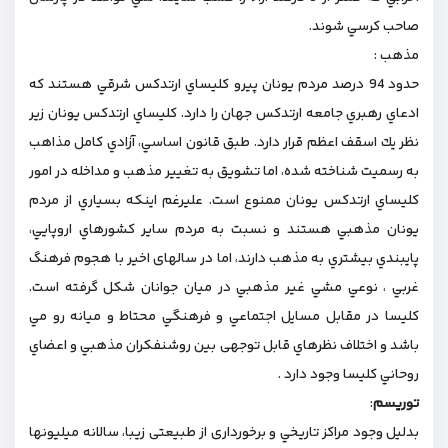
صاحب كرسي شوند.
مذهب :
حدود 94 درصد مردم يونان پيرو كليساي ارتدكس شرقي هستند كه
ادعاي رهبري جامعه ارتدكس جهان را دارد. كليساي ارتدكس يونان زير
نظر يك اسقف اعظم قرار دارد. طبق قانون اساسي، آزادي كامل مذاهب
به رسميت شناخته شده، اما تشويق به تغيير مذهب و مداخله در امور
كليساي ارتدكس يونان ممنوع است. عليرغم اينكه بسياري از مردم
يونان مذهبي هستند و نسبت به مردم ساير كشورهاي اروپايي،
پايبندي بيشتري به مذهب دارند، اما در سالهای اخیر با هجوم فرهنگ
غربي ، نوعي مشي غير مذهبي در میان جوانان شکل گرفته است.
كليسا در مقابل مسايل اجتماعي و فرهنگي محتاط و ميانه رو مي
باشد و اختلاف نظرهاي قابل توجهی بین روشنفكران مذهبي و اعضاي
روحاني كليسا وجود دارد .
توريسم
:
بدليل وجود مراكز تاريخي و برخورداری از طبيعتی زيبا، سالانه ميليونها