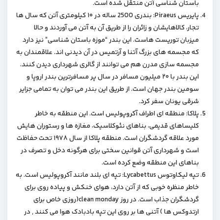
باستان شناسی آتن منتقل شده است.
پایریس Piraeus: بندری 2500 ساله در ۱۰ کیلومتری آتن که سال ها
تجار، کالاهایشان و زائران را از طریق آن به آتن می آوردند و حالا
میزبان توریست هاست. این بندر “موزه باستان شناسی” نیز دارد
که مجسمه های بزرگ آتنا و آرتمیس در آن دیدنی اند. علاقمندان به
مجسمه سازی مدرن هم می توانند از گالری شهرداری دیدن کنند.
این بندر با ۲۰ میلیون مسافر در سال پر مسافرترین بندر اروپا و
سومین بندر جهان است. از طریق این بندر می توان به تمامی جزایر
شرقی یونان سفر کرد.
پلاکا: منطقه ای اطراف آکروپولیس است. این منطقه به خاطر
کلیساهای قدیمی، بناهای نئوکلاسیک، مغازه ها و رستوران هایش
مورد علاقه گردشگران است. منطقه پلاکا از سال ۱۹۷۸ تحت حفاظت
است و شهرداری آتن قوانین سختی برای هرگونه دخل و تصرف در
بناهای این منطقه وضع کرده است.
تپه لیکاوتوس Lycabettus: تپه ای بلند مانند آکروپولیس است. به
خاطر منظره خوبی که از آتن دارد، هوای خنکش و پیاده روی برای
گردشگران جذاب است. در روز clean monday(روزی خاص برای
ارتدوکس ها ) آتنی ها بر روی این تپه بادبادک هوا می کنند , در